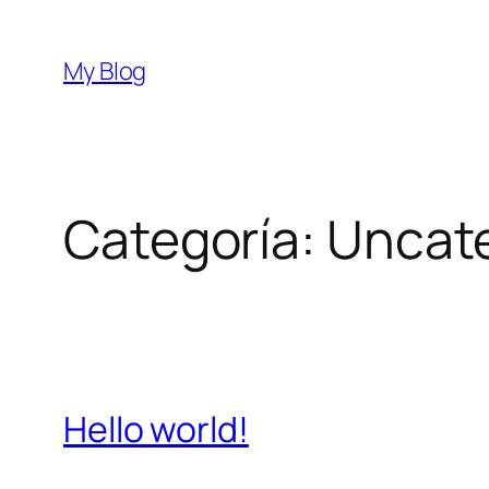
Saltar
al
My Blog
contenido
Categoría:
Uncat
Hello world!